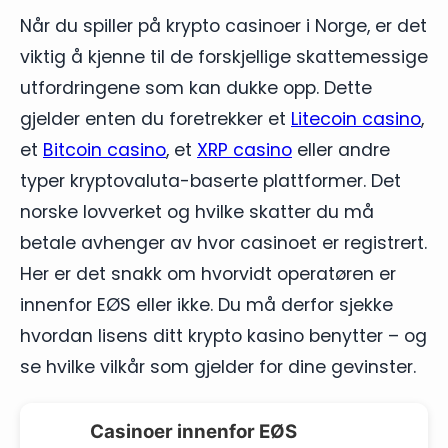
Når du spiller på krypto casinoer i Norge, er det
viktig å kjenne til de forskjellige skattemessige
utfordringene som kan dukke opp. Dette
gjelder enten du foretrekker et
Litecoin casino
,
et
Bitcoin casino
, et
XRP casino
eller andre
typer kryptovaluta-baserte plattformer. Det
norske lovverket og hvilke skatter du må
betale avhenger av hvor casinoet er registrert.
Her er det snakk om hvorvidt operatøren er
innenfor EØS eller ikke. Du må derfor sjekke
hvordan lisens ditt krypto kasino benytter – og
se hvilke vilkår som gjelder for dine gevinster.
Casinoer innenfor EØS