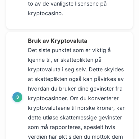
to av de vanligste lisensene på
kryptocasino.
Bruk av Kryptovaluta
Det siste punktet som er viktig å
kjenne til, er skatteplikten på
kryptovaluta i seg selv. Dette skyldes
at skatteplikten også kan påvirkes av
hvordan du bruker dine gevinster fra
kryptocasinoer. Om du konverterer
kryptovalutaene til norske kroner, kan
dette utløse skattemessige gevinster
som må rapporteres, spesielt hvis
verdien har økt siden du mottok dem