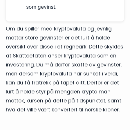
som gevinst.
Om du spiller med kryptovaluta og jevnlig
mottar store gevinster er det lurt å holde
oversikt over disse i et regneark. Dette skyldes
at Skatteetaten anser kryptovaluta som en
investering. Du må derfor skatte av gevinster,
men dersom kryptovaluta har sunket i verdi,
kan du få fratrekk på tapet ditt. Derfor er det
lurt å holde styr på mengden krypto man
mottok, kursen på dette på tidspunktet, samt
hva det ville vært konvertert til norske kroner.