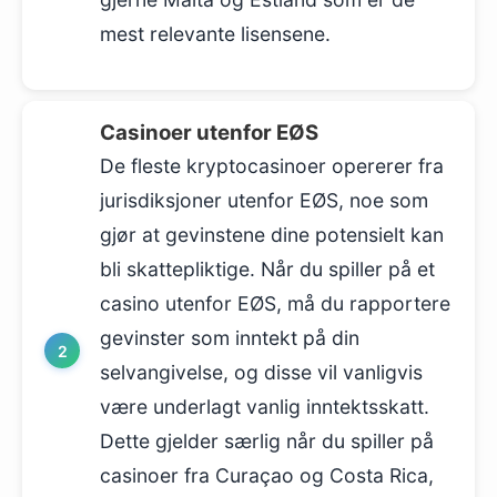
mest relevante lisensene.
Casinoer utenfor EØS
De fleste kryptocasinoer opererer fra
jurisdiksjoner utenfor EØS, noe som
gjør at gevinstene dine potensielt kan
bli skattepliktige. Når du spiller på et
casino utenfor EØS, må du rapportere
gevinster som inntekt på din
selvangivelse, og disse vil vanligvis
være underlagt vanlig inntektsskatt.
Dette gjelder særlig når du spiller på
casinoer fra Curaçao og Costa Rica,