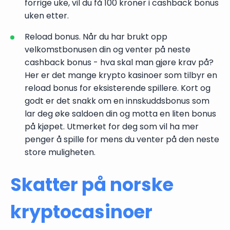
forrige uke, vil du få 100 kroner i cashback bonus
uken etter.
Reload bonus. Når du har brukt opp
velkomstbonusen din og venter på neste
cashback bonus - hva skal man gjøre krav på?
Her er det mange krypto kasinoer som tilbyr en
reload bonus for eksisterende spillere. Kort og
godt er det snakk om en innskuddsbonus som
lar deg øke saldoen din og motta en liten bonus
på kjøpet. Utmerket for deg som vil ha mer
penger å spille for mens du venter på den neste
store muligheten.
Skatter på norske
kryptocasinoer