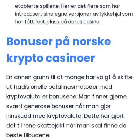
etablerte spillene. Her er det flere som har
introdusert sine egne versjoner av lykkehjul som
har fått fast plass på deres casino.
Bonuser på norske
krypto casinoer
En annen grunn til at mange har valgt å skifte
ut tradisjonelle betalingsmetoder med
kryptovaluta er bonusene. Man finner gjerne
svært generøse bonuser når man gjør
innskudd med kryptovaluta. Dette har gjort
det til rene skattejakt når man skal finne de
beste tilbudene.