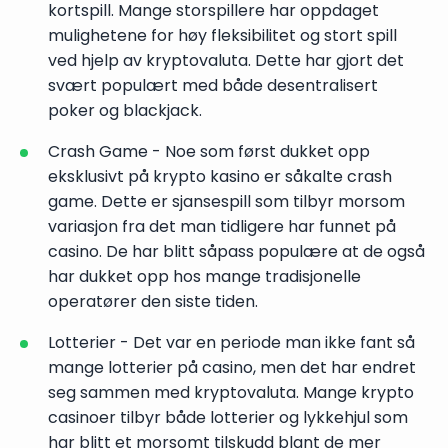
kortspill. Mange storspillere har oppdaget
mulighetene for høy fleksibilitet og stort spill
ved hjelp av kryptovaluta. Dette har gjort det
svært populært med både desentralisert
poker og blackjack.
Crash Game - Noe som først dukket opp
eksklusivt på krypto kasino er såkalte crash
game. Dette er sjansespill som tilbyr morsom
variasjon fra det man tidligere har funnet på
casino. De har blitt såpass populære at de også
har dukket opp hos mange tradisjonelle
operatører den siste tiden.
Lotterier - Det var en periode man ikke fant så
mange lotterier på casino, men det har endret
seg sammen med kryptovaluta. Mange krypto
casinoer tilbyr både lotterier og lykkehjul som
har blitt et morsomt tilskudd blant de mer