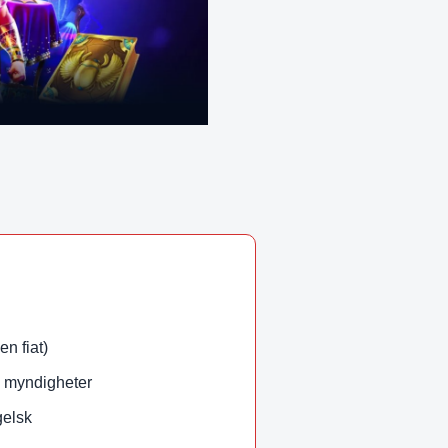
en fiat)
e myndigheter
gelsk