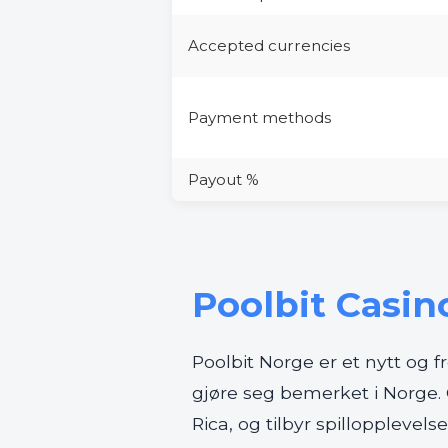
Accepted currencies
Payment methods
Payout %
Poolbit Casin
Poolbit Norge er et nytt og 
gjøre seg bemerket i Norge. 
Rica, og tilbyr spillopplevels