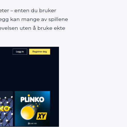
nheter – enten du bruker
llegg kan mange av spillene
levelsen uten å bruke ekte