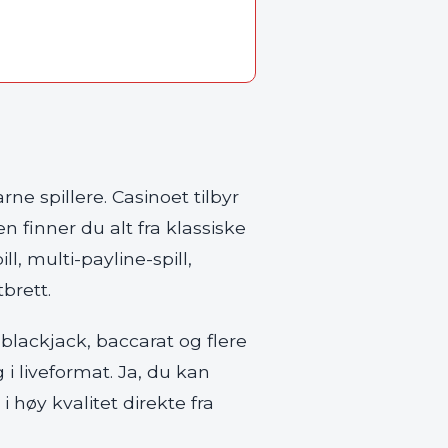
ne spillere. Casinoet tilbyr
en finner du alt fra klassiske
, multi-payline-spill,
brett.
 blackjack, baccarat og flere
i liveformat. Ja, du kan
i høy kvalitet direkte fra