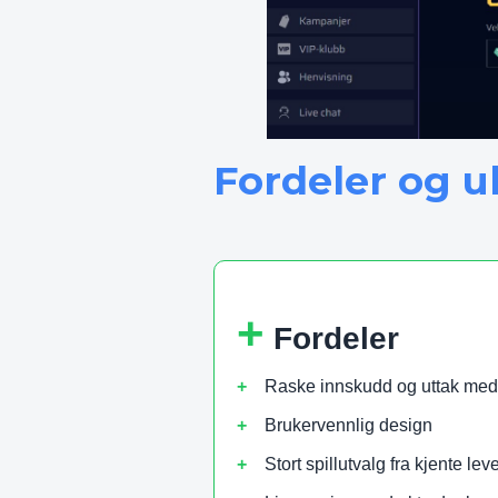
Fordeler og 
Fordeler
Raske innskudd og uttak med
Brukervennlig design
Stort spillutvalg fra kjente le