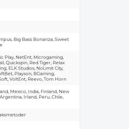
ympus, Big Bass Bonanza, Sweet
te
c Play, NetEnt, Microgaming,
il, Quickspin, Red Tiger, Relax
g, ELK Studios, NoLimit City,
ftBet, Playson, BGaming,
Soft, VoltEnt, Reevo, Tom Horn
land
,
Mexico, India, Finland, New
Argentina, Irland, Peru, Chile,
ttaksmetoder