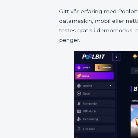
Gitt vår erfaring med Poolbit
datamaskin, mobil eller nett
testes gratis i demomodus, n
penger.