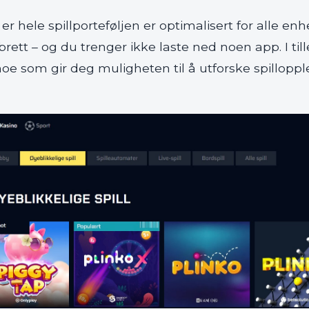
 er hele spillporteføljen er optimalisert for alle e
brett – og du trenger ikke laste ned noen app. I ti
oe som gir deg muligheten til å utforske spillopp