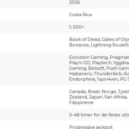
2026
Costa Rica
5 000+
Book of Dead, Gates of Ol
Bonanza, Lightning Roulet
Evolution Gaming, Pragmati
Play’n GO, Playtech, Yggdras
Gaming, Betsoft, Push Gamin
Habanero, Thunderkick, iSo
Endorphina, 1spin4win, PG 
Canada
,
Brasil
,
Norge
,
Tysk
Zealand, Japan, Sør-Afrika, 
Filippinene
0-48 timer for de fleste u
Progressive jackpot