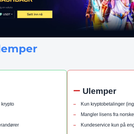
ulemper
Ulemper
 krypto
Kun kryptobetalinger (ing
Mangler lisens fra norsk
verandører
Kundeservice kun på en