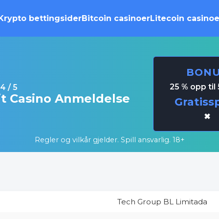
Krypto bettingsider
Bitcoin casinoer
Litecoin casinoe
BON
25 % opp ti
4 / 5
it Casino Anmeldelse
Gratiss
✖
Regler og vilkår gjelder. Spill ansvarlig. 18+
Tech Group BL Limitada