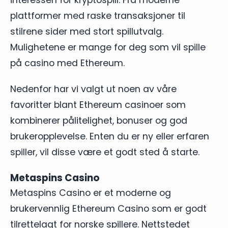
interessen for kryptospill. Fra moderne
plattformer med raske transaksjoner til
stilrene sider med stort spillutvalg.
Mulighetene er mange for deg som vil spille
på casino med Ethereum.
Nedenfor har vi valgt ut noen av våre
favoritter blant Ethereum casinoer som
kombinerer pålitelighet, bonuser og god
brukeropplevelse. Enten du er ny eller erfaren
spiller, vil disse være et godt sted å starte.
Metaspins Casino
Metaspins Casino er et moderne og
brukervennlig Ethereum Casino som er godt
tilrettelagt for norske spillere. Nettstedet