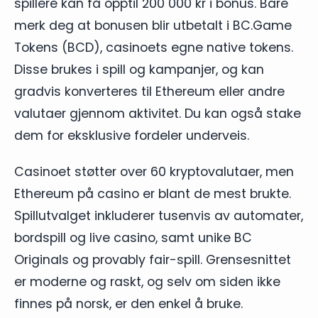
spillere kan få opptil 200 000 kr i bonus. Bare
merk deg at bonusen blir utbetalt i BC.Game
Tokens (BCD), casinoets egne native tokens.
Disse brukes i spill og kampanjer, og kan
gradvis konverteres til Ethereum eller andre
valutaer gjennom aktivitet. Du kan også stake
dem for eksklusive fordeler underveis.
Casinoet støtter over 60 kryptovalutaer, men
Ethereum på casino er blant de mest brukte.
Spillutvalget inkluderer tusenvis av automater,
bordspill og live casino, samt unike BC
Originals og provably fair-spill. Grensesnittet
er moderne og raskt, og selv om siden ikke
finnes på norsk, er den enkel å bruke.