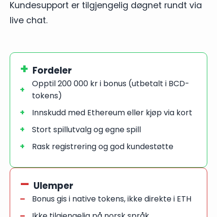
Kundesupport er tilgjengelig døgnet rundt via
live chat.
Fordeler
Opptil 200 000 kr i bonus (utbetalt i BCD-
tokens)
Innskudd med Ethereum eller kjøp via kort
Stort spillutvalg og egne spill
Rask registrering og god kundestøtte
Ulemper
Bonus gis i native tokens, ikke direkte i ETH
Ikke tilgjengelig på norsk språk