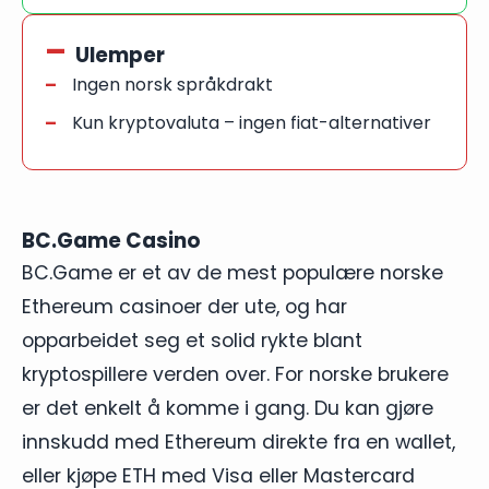
Ulemper
Ingen norsk språkdrakt
Kun kryptovaluta – ingen fiat-alternativer
BC.Game Casino
BC.Game er et av de mest populære norske
Ethereum casinoer der ute, og har
opparbeidet seg et solid rykte blant
kryptospillere verden over. For norske brukere
er det enkelt å komme i gang. Du kan gjøre
innskudd med Ethereum direkte fra en wallet,
eller kjøpe ETH med Visa eller Mastercard