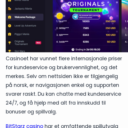
Casinoet har vunnet flere internasjonale priser
for kundeservice og brukervennlighet, og det
merkes. Selv om nettsiden ikke er tilgjengelig
på norsk, er navigasjonen enkel og supporten
svarer raskt. Du kan chatte med kundeservice
24/7, og få hjelp med alt fra innskudd til
bonuser og spillvalg.
BitStarz casino
har et omfattende spillutvalg