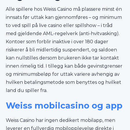
Alle spillere hos Weiss Casino må plassere minst én
innsats før uttak kan gjennomføres – og minimum
to ved spill på live casino eller spillshow – i tråd
med gjeldende AML-regelverk (anti-hvitvasking).
Kontoer som forblir inaktive i over 180 dager
risikerer å bli midlertidig suspendert, og saldoen
kan nullstilles dersom brukeren ikke tar kontakt
innen rimelig tid. I tillegg kan både gevinstgrenser
og minimumsbeløp for uttak variere avhengig av
hvilken betalingsmetode som benyttes og hvilket
land du spiller fra.
Weiss mobilcasino og app
Weiss Casino har ingen dedikert mobilapp, men
leverer en fullverdig mobilopplevelse direkte i