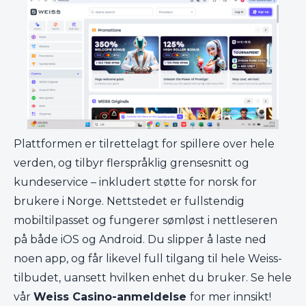
Plattformen er tilrettelagt for spillere over hele
verden, og tilbyr flerspråklig grensesnitt og
kundeservice – inkludert støtte for norsk for
brukere i Norge. Nettstedet er fullstendig
mobiltilpasset og fungerer sømløst i nettleseren
på både iOS og Android. Du slipper å laste ned
noen app, og får likevel full tilgang til hele Weiss-
tilbudet, uansett hvilken enhet du bruker. Se hele
vår
Weiss Casino-anmeldelse
for mer innsikt!