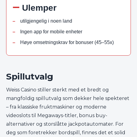
Ulemper
utilgjengelig i noen land
Ingen app for mobile enheter
Høye omsetningskrav for bonuser (45–55x)
Spillutvalg
Weiss Casino stiller sterkt med et bredt og
mangfoldig spillutvalg som dekker hele spekteret
– fra klassiske fruktmaskiner og moderne
videoslots til Megaways-titler, bonus buy-
alternativer og storslåtte jackpotautomater. For
deg som foretrekker bordspill, finnes det et solid