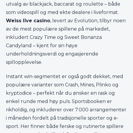
utvalg av blackjack, baccarat og roulette – både
som videospill og med ekte dealere i liveformat.
Weiss live casino
, levert av Evolution, tilbyr noen
av de mest populære spillene på markedet,
inkludert Crazy Time og Sweet Bonanza
Candyland – kjent for sin høye
underholdningsverdi og engasjerende
spillopplevelse.
Instant win-segmentet er også godt dekket, med
populære varianter som Crash, Mines, Plinko og
kryptodice – perfekt når du ønsker en rask og
enkel runde med høy puls. Sportsbooken er
rikholdig, og inkluderer over 7 000 arrangementer
i måneden fordelt på tradisjonelle sporter og e-
sport. Her finner både ferske og rutinerte spillere