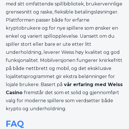
med sitt omfattende spillbibliotek, brukervennlige
grensesnitt og raske, fleksible betalingsløsninger.
Plattformen passer både for erfarne
kryptobrukere og for nye spillere som ønsker en
enkel og variert spillopplevelse. Uansett om du
spiller stort eller bare er ute etter litt
underholdning, leverer Weiss høy kvalitet og god
funksjonalitet. Mobilversjonen fungerer knirkefritt
på både nettbrett og mobil, og det eksklusive
lojalitetsprogrammet gir ekstra belønninger for
lojale brukere. Basert på
vår erfaring med Weiss
Casino
fremstår det som et solid og gjennomført
valg for moderne spillere som verdsetter både
krypto og underholdning.
FAQ