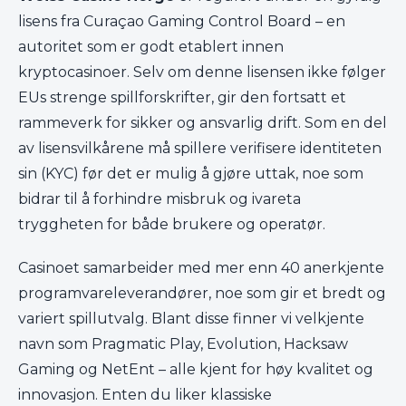
lisens fra Curaçao Gaming Control Board – en
autoritet som er godt etablert innen
kryptocasinoer. Selv om denne lisensen ikke følger
EUs strenge spillforskrifter, gir den fortsatt et
rammeverk for sikker og ansvarlig drift. Som en del
av lisensvilkårene må spillere verifisere identiteten
sin (KYC) før det er mulig å gjøre uttak, noe som
bidrar til å forhindre misbruk og ivareta
tryggheten for både brukere og operatør.
Casinoet samarbeider med mer enn 40 anerkjente
programvareleverandører, noe som gir et bredt og
variert spillutvalg. Blant disse finner vi velkjente
navn som Pragmatic Play, Evolution, Hacksaw
Gaming og NetEnt – alle kjent for høy kvalitet og
innovasjon. Enten du liker klassiske