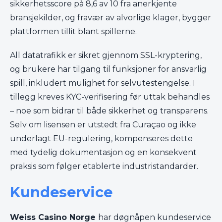
sikkerhetsscore på 8,6 av 10 fra anerkjente
bransjekilder, og fravær av alvorlige klager, bygger
plattformen tillit blant spillerne.
All datatrafikk er sikret gjennom SSL-kryptering,
og brukere har tilgang til funksjoner for ansvarlig
spill, inkludert mulighet for selvutestengelse. I
tillegg kreves KYC-verifisering før uttak behandles
– noe som bidrar til både sikkerhet og transparens.
Selv om lisensen er utstedt fra Curaçao og ikke
underlagt EU-regulering, kompenseres dette
med tydelig dokumentasjon og en konsekvent
praksis som følger etablerte industristandarder.
Kundeservice
Weiss Casino Norge
har døgnåpen kundeservice