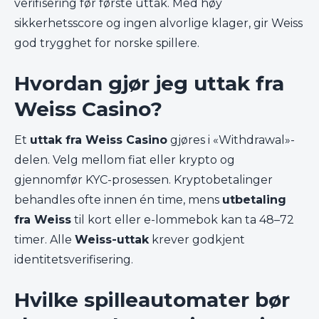
verifisering før første uttak. Med høy
sikkerhetsscore og ingen alvorlige klager, gir Weiss
god trygghet for norske spillere.
Hvordan gjør jeg uttak fra
Weiss Casino?
Et
uttak fra Weiss Casino
gjøres i «Withdrawal»-
delen. Velg mellom fiat eller krypto og
gjennomfør KYC-prosessen. Kryptobetalinger
behandles ofte innen én time, mens
utbetaling
fra Weiss
til kort eller e-lommebok kan ta 48–72
timer. Alle
Weiss-uttak
krever godkjent
identitetsverifisering.
Hvilke spilleautomater bør