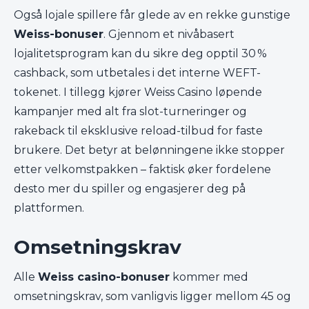
Også lojale spillere får glede av en rekke gunstige
Weiss-bonuser
. Gjennom et nivåbasert
lojalitetsprogram kan du sikre deg opptil 30 %
cashback, som utbetales i det interne WEFT-
tokenet. I tillegg kjører Weiss Casino løpende
kampanjer med alt fra slot-turneringer og
rakeback til eksklusive reload-tilbud for faste
brukere. Det betyr at belønningene ikke stopper
etter velkomstpakken – faktisk øker fordelene
desto mer du spiller og engasjerer deg på
plattformen.
Omsetningskrav
Alle
Weiss casino-bonuser
kommer med
omsetningskrav, som vanligvis ligger mellom 45 og