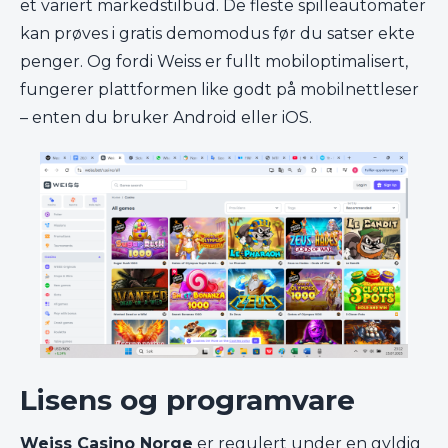
et variert markedstilbud. De fleste spilleautomater
kan prøves i gratis demomodus før du satser ekte
penger. Og fordi Weiss er fullt mobiloptimalisert,
fungerer plattformen like godt på mobilnettleser
– enten du bruker Android eller iOS.
Lisens og programvare
Weiss Casino Norge
er regulert under en gyldig