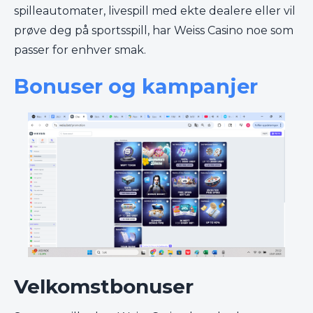
spilleautomater, livespill med ekte dealere eller vil
prøve deg på sportsspill, har Weiss Casino noe som
passer for enhver smak.
Bonuser og kampanjer
Velkomstbonuser