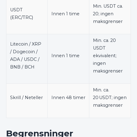
Min. USDT ca.
USDT
Innen 1 time
20; ingen
(ERC/TRC)
maksgrenser
Min. ca. 20
Litecoin / XRP
USDT
/ Dogecoin /
Innen 1 time
ekvivalent;
ADA / USDC /
ingen
BNB / BCH
maksgrenser
Min. ca.
Skrill / Neteller
Innen 48 timer
20 USDT; ingen
maksgrenser
Begrensninger