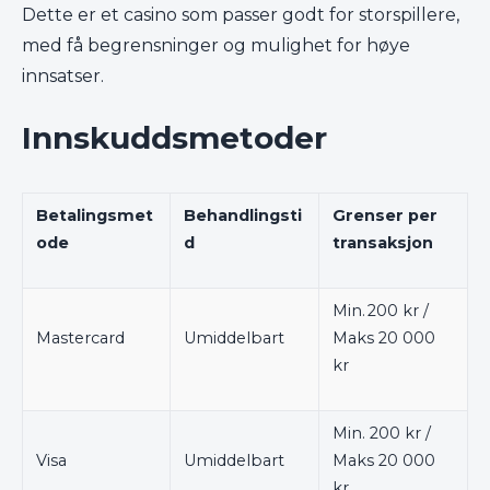
Dette er et casino som passer godt for storspillere,
med få begrensninger og mulighet for høye
innsatser.
Innskuddsmetoder
Betalingsmet
Behandlingsti
Grenser per
ode
d
transaksjon
Min. 200 kr /
Mastercard
Umiddelbart
Maks 20 000
kr
Min. 200 kr /
Visa
Umiddelbart
Maks 20 000
kr