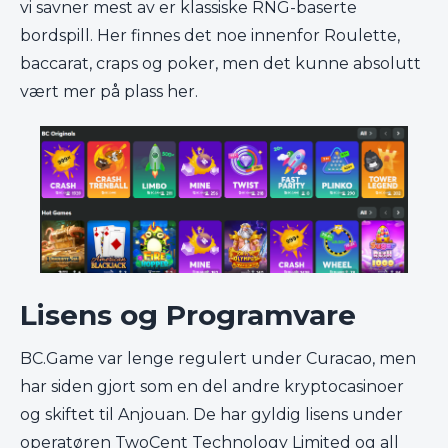
vi savner mest av er klassiske RNG-baserte
bordspill. Her finnes det noe innenfor Roulette,
baccarat, craps og poker, men det kunne absolutt
vært mer på plass her.
Lisens og Programvare
BC.Game var lenge regulert under Curacao, men
har siden gjort som en del andre kryptocasinoer
og skiftet til Anjouan. De har gyldig lisens under
operatøren TwoCent Technology Limited og all