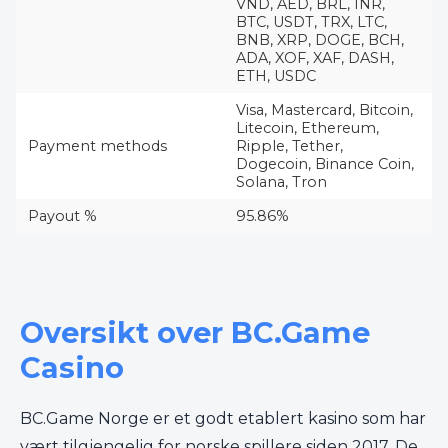
VND, AED, BRL, INR,
BTC, USDT, TRX, LTC,
BNB, XRP, DOGE, BCH,
ADA, XOF, XAF, DASH,
ETH, USDC
Visa, Mastercard, Bitcoin,
Litecoin, Ethereum,
Payment methods
Ripple, Tether,
Dogecoin, Binance Coin,
Solana, Tron
Payout %
95.86%
Oversikt over BC.Game
Casino
BC.Game Norge er et godt etablert kasino som har
vært tilgjengelig for norske spillere siden 2017. De