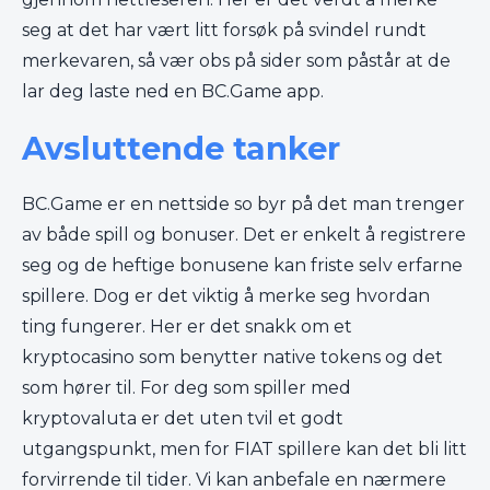
seg at det har vært litt forsøk på svindel rundt
merkevaren, så vær obs på sider som påstår at de
lar deg laste ned en BC.Game app.
Avsluttende tanker
BC.Game er en nettside so byr på det man trenger
av både spill og bonuser. Det er enkelt å registrere
seg og de heftige bonusene kan friste selv erfarne
spillere. Dog er det viktig å merke seg hvordan
ting fungerer. Her er det snakk om et
kryptocasino som benytter native tokens og det
som hører til. For deg som spiller med
kryptovaluta er det uten tvil et godt
utgangspunkt, men for FIAT spillere kan det bli litt
forvirrende til tider. Vi kan anbefale en nærmere