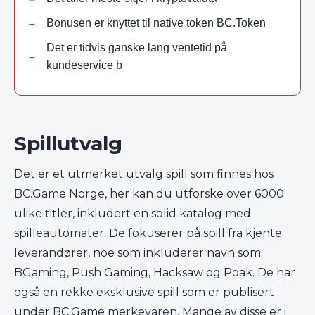
Bonusen er knyttet til native token BC.Token
Det er tidvis ganske lang ventetid på
kundeservice b
Spillutvalg
Det er et utmerket utvalg spill som finnes hos
BC.Game Norge, her kan du utforske over 6000
ulike titler, inkludert en solid katalog med
spilleautomater. De fokuserer på spill fra kjente
leverandører, noe som inkluderer navn som
BGaming, Push Gaming, Hacksaw og Poak. De har
også en rekke eksklusive spill som er publisert
under BC.Game merkevaren. Mange av disse er i