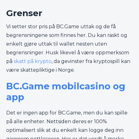
Grenser
Vi setter stor pris på BC.Game uttak og de få
begrensningene som finnes her. Du kan raskt og
enkelt gjøre uttak til wallet nesten uten
begrensninger. Husk likevel å være oppmerksom
på
skatt på krypto
, da gevinster fra kryptospill kan
være skattepliktige i Norge.
BC.Game mobilcasino og
app
Det er ingen app for BC.Game, men du kan spille
på alle enheter. Nettsiden deres er 100%
optimalisert slik at du enkelt kan logge deg inn
gjennom nettleseren. Her er det verdt å merke