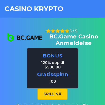
CASINO KRYPTO
5 / 5
BC.Game Casino
Anmeldelse
BONUS
120% opp til
$500,00
Gratisspinn
100
SPILL NÅ