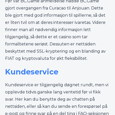
Før vår BC.Game anmeldelse hadde BC.Game
gjort overgangen fra Curacao til Anjouan. Dette
ble gjort med god informasjon til spillerne, så det
er liten tvil om at deres interesser ivaretas. Videre
finner man all nødvendig informasjon lett
tilgjengelig, så dette er et casino som tar
formalitetene seriøst. Dessuten er nettsiden
beskyttet med SSL-kryptering og en blanding av
FIAT og kryptovaluta for økt fleksibilitet.
Kundeservice
Kundeservice er tilgjengelig døgnet rundt, men vi
opplevde tidvis ganske lang ventetid før vi fikk
svar. Her kan du benytte deg av chatten på
nettsiden, eller så kan du sende en forespørsel på
e-post og finne svar på en del ting i FAQ-seksjonen