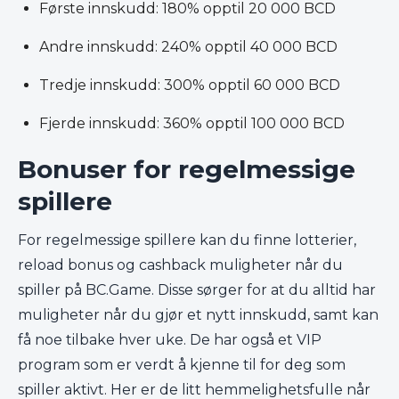
Første innskudd: 180% opptil 20 000 BCD
Andre innskudd: 240% opptil 40 000 BCD
Tredje innskudd: 300% opptil 60 000 BCD
Fjerde innskudd: 360% opptil 100 000 BCD
Bonuser for regelmessige
spillere
For regelmessige spillere kan du finne lotterier,
reload bonus og cashback muligheter når du
spiller på BC.Game. Disse sørger for at du alltid har
muligheter når du gjør et nytt innskudd, samt kan
få noe tilbake hver uke. De har også et VIP
program som er verdt å kjenne til for deg som
spiller aktivt. Her er de litt hemmelighetsfulle når