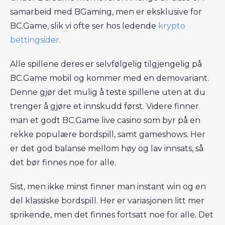
samarbeid med BGaming, men er eksklusive for
BC.Game, slik vi ofte ser hos ledende
krypto
bettingsider
.
Alle spillene deres er selvfølgelig tilgjengelig på
BC.Game mobil og kommer med en demovariant.
Denne gjør det mulig å teste spillene uten at du
trenger å gjøre et innskudd først. Videre finner
man et godt BC.Game live casino som byr på en
rekke populære bordspill, samt gameshows. Her
er det god balanse mellom høy og lav innsats, så
det bør finnes noe for alle.
Sist, men ikke minst finner man instant win og en
del klassiske bordspill. Her er variasjonen litt mer
sprikende, men det finnes fortsatt noe for alle. Det